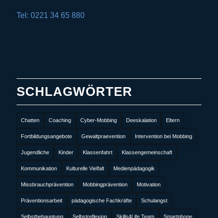
Tel: 0221 34 65 880
SCHLAGWÖRTER
Chatten
Coaching
Cyber-Mobbing
Deeskalation
Eltern
Fortbildungsangebote
Gewaltpraevention
Intervention bei Mobbing
Jugendliche
Kinder
Klassenfahrt
Klassengemeinschaft
Kommunikation
Kulturelle Vielfalt
Medienpädagogik
Missbrauchprävention
Mobbingprävention
Motivation
Präventionsarbeit
pädagogische Fachkräfte
Schulangst
Selbstbehauptung
Selbstreflexion
Skills4Life Team
Smartphone