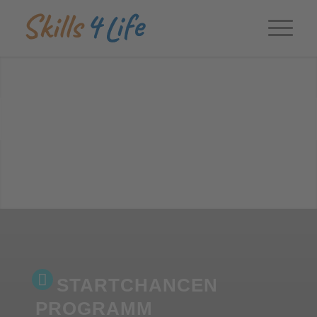
Weiter
1
2
3
4
5
6
7
8
9
STARTCHANCEN
PROGRAMM