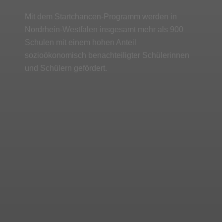
Mit dem Startchancen-Programm werden in
Nordrhein-Westfalen insgesamt mehr als 900
Schulen mit einem hohen Anteil
sozioökonomisch benachteiligter Schülerinnen
und Schülern gefördert.