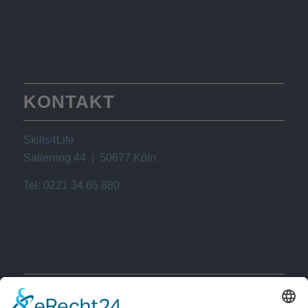
KONTAKT
Skills4Life
Salierring 44 | 50677 Köln
Tel: 0221 34 65 880
SCHLAGWÖRTER