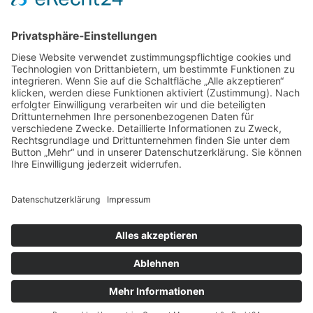
Chatten
Coaching
Cyber-Mobbing
Deeskalation
Eltern
Fortbildungsangebote
Gewaltpraevention
Intervention bei Mobbing
Jugendliche
Kinder
Klassenfahrt
Klassengemeinschaft
Kommunikation
Kulturelle Vielfalt
Medienpädagogik
Missbrauchprävention
Mobbingprävention
Motivation
Präventionsarbeit
pädagogische Fachkräfte
Schulangst
Selbstbehauptung
Selbstreflexion
Skills4Life Team
Smartphone
Soziale medien
Sozialkompetenz
Sprachförderung
Startchancen
Teambuilding
Teamfähigkeit
© skills4life.de • Website: BerndBalling.de